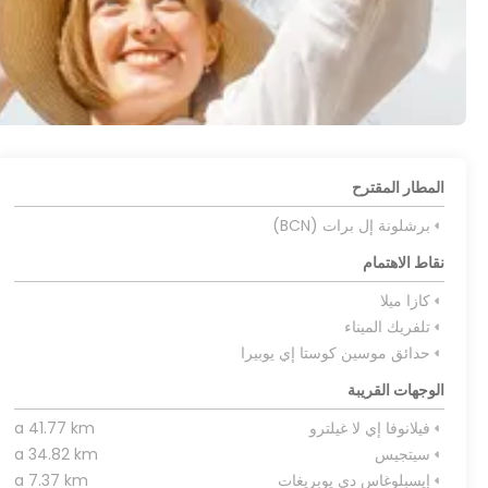
المطار المقترح
برشلونة إل برات (BCN)
نقاط الاهتمام
كازا ميلا
تلفريك الميناء
حدائق موسين كوستا إي يوبيرا
الوجهات القريبة
فيلانوفا إي لا غيلترو
a 41.77 km
سيتجيس
a 34.82 km
إيسبلوغاس دي يوبريغات
a 7.37 km