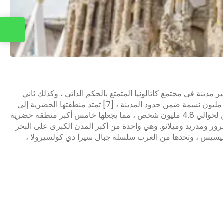
اتصل بنا
مدينة في مجتمع كاتالونيا المتمتع بالحكم الذاتي ، وكذلك ثاني
أكبر بلدية من حيث عدد السكان في إسبانيا. يبلغ عدد سكانها 1.6 مليون نسمة ضمن حدود المدينة ، [7] تمتد منطقتها الحضرية إلى
العديد من البلديات المجاورة داخل مقاطعة برشلونة وهي موطن لحوالي 4.8 مليون شخص ، مما يجعلها خامس أكبر منطقة حضرية
رور ومدريد وميلانو. وهي واحدة من أكبر المدن الكبرى على البحر
 وبيسيس ، وتحدها من الغرب سلسلة جبال سيرا دي كولسيرولا ،