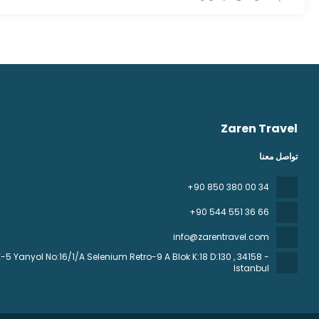
Zaren Travel
تواصل معنا
+90 850 380 00 34
+90 544 551 36 66
info@zarentravel.com
 Yanyol No:16/1/A Selenium Retro-9 A Blok K:18 D:130
, 34158 -
Istanbul