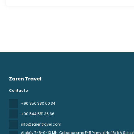
Zaren Travel
Contacto
+90 850 380 00 34
+90 544 551 36 66
info@zarentravel.com
Ataköy 7-8-9-10 Mh. Çobançeşme E-5 Yanyol No:16/1/A Seleniu