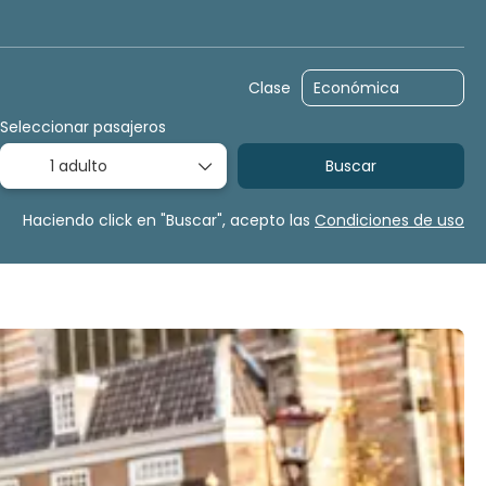
Alquilar un coche
Multidestino
Paquetes
Tras
Clase
Seleccionar pasajeros
1 adulto
Buscar
Haciendo click en "Buscar", acepto las
Condiciones de uso