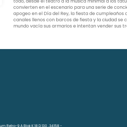
todo, desde el teatro a la música minimal a los tatu
convierten en el escenario para una serie de conci
apogeo en el Día del Rey, la fiesta de cumpleaños de
canales llenos con barcos de fiesta y la ciudad se
mundo vacía sus armarios e intentan vender sus tr
m Retro-9 A Blok K:18 D:130
, 34158 -