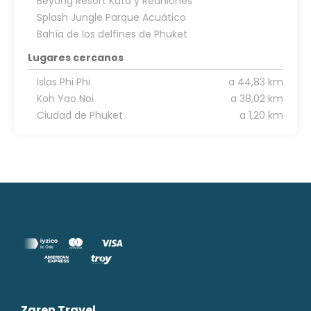
Beyong Resort Kata y Reuniones
Splash Jungle Parque Acuático
Bahía de los delfines de Phuket
Lugares cercanos
Islas Phi Phi
a 44,83 km
Koh Yao Noi
a 38,02 km
Ciudad de Phuket
a 1,20 km
Zaren Travel