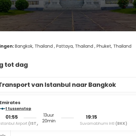
ingen:
Bangkok, Thailand , Pattaya, Thailand , Phuket, Thailand
g tot dag
Transport van Istanbul naar Bangkok
Emirates
1 tussenstop
13uur
01:55
19:15
20min
Istanbul Airport
(IST)
Suvarnabhumi Intl
(BKK)