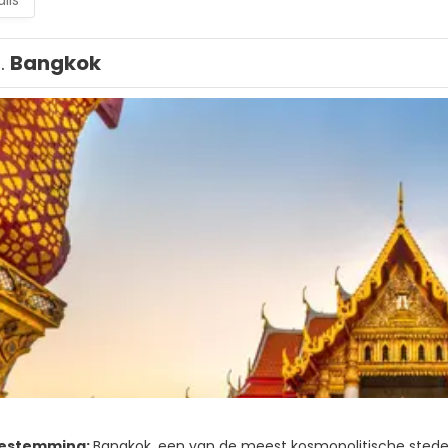
ils
1.
Bangkok
bestemming:
Bangkok, een van de meest kosmopolitische steden