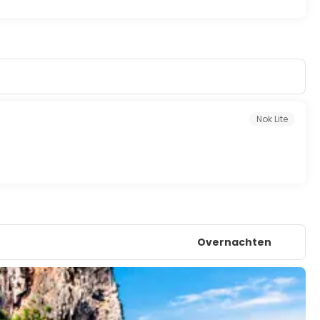
ht over Pattaya.
uur en kunstwerken, gebouwd in 1987 ter ere van de 60e
ien met kostbare antiquiteiten, zoals het grote witte jade
 graf van Keizer Qin Shi Huang, een gouden troon, oude
re natuurlijke omgeving. Bezoekers kunnen ontspannen te
Nok Lite
ezoekers aantrekken, zoals een ritje op een quad, een
t terrein.
Overnachten