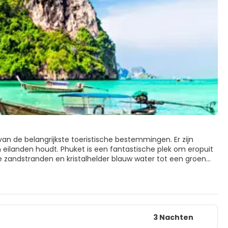
van de belangrijkste toeristische bestemmingen. Er zijn
n eilanden houdt. Phuket is een fantastische plek om eropuit
te zandstranden en kristalhelder blauw water tot een groen
g de winkels, het nachtleven en de heerlijke visgerechten
perfecte vakantie.
ien en te ontdekken. Je zult er talloze enorme
and zijn de populairste eilanden van de archipel. Vanaf het
 en Ao Lo Dalam. Patong Beach is het meest bezochte strand
3 Nachten
io. Voor meer ontspannen stranden kun je terecht bij de