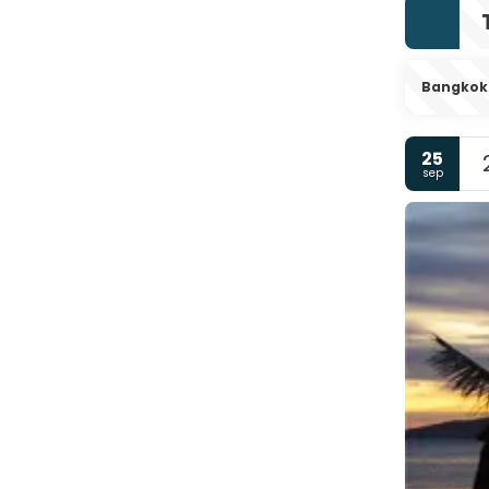
Bangkok
25
sep