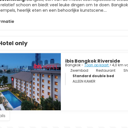
 relatief schoon en biedt veel leuke dingen om te doen. Bangkok
tempels, heerlijk eten en een behoorlijke kunstscene.
bezienswaardigheden van Bangkok bevinden zich op het eiland
rmatie
een absolute must-see. In het Grand Palace-complex bevindt 
eest heilige boeddhistische tempel. Andere beroemde tempels 
Hotel only
een geweldige plek om te winkelen. Er zijn talloze winkels, wink
evarieerd als de stad zelf, van bierbars tot exclusieve clubs, nac
een grote, uitgestrekte metropool, lawaaierig en druk, maar tegeli
ibis Bangkok Riverside
ingen ter wereld die je minstens één keer in je leven moet be
Bangkok -
Toon op kaart
> 4,0 km v
Zwembad
Restaurant
Sh
Standard double bed
ALLEEN KAMER
ils