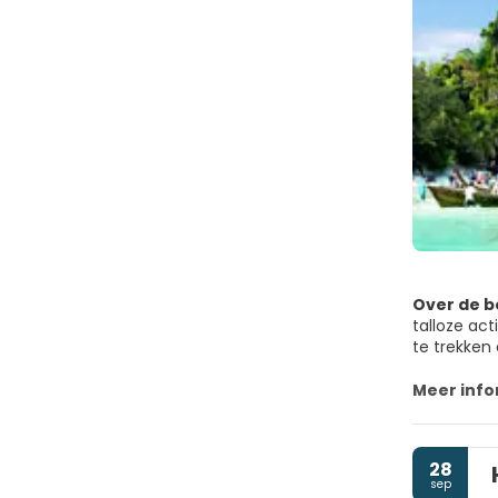
Over de 
talloze ac
te trekken
landschap,
aan toe en
Meer info
Eilandhopp
rotsformati
28
Phi Phi Vi
sep
en kan som