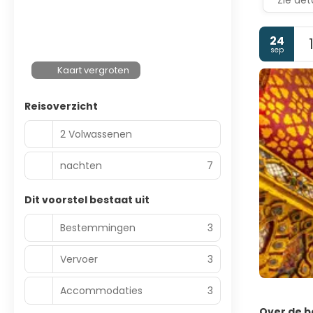
Zie deta
24
sep
Kaart vergroten
Reisoverzicht
2 Volwassenen
nachten
7
Dit voorstel bestaat uit
Bestemmingen
3
Vervoer
3
Accommodaties
3
Over de 