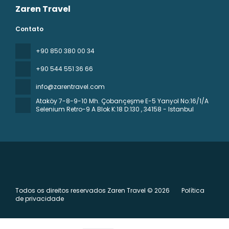
Zaren Travel
Contato
+90 850 380 00 34
+90 544 551 36 66
info@zarentravel.com
Ataköy 7-8-9-10 Mh. Çobançeşme E-5 Yanyol No:16/1/A
Selenium Retro-9 A Blok K:18 D:130
, 34158 - Istanbul
Todos os direitos reservados Zaren Travel © 2026
Política
de privacidade