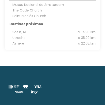
Museu Nacional de Amsterdam
The Oude Church
Saint Nicolás Church
Destinos próximos
Soest, NL
a 34,93 km
Utrecht
a 35,29 km
Almere
a 22,62 km