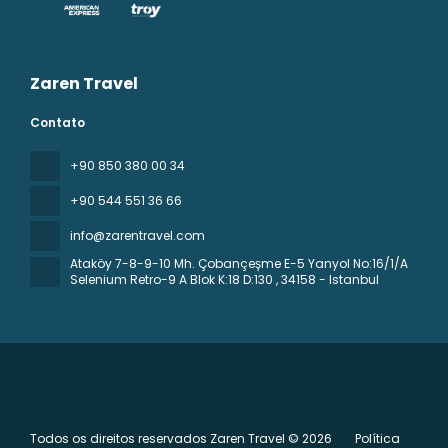
Zaren Travel
Contato
+90 850 380 00 34
+90 544 551 36 66
info@zarentravel.com
Ataköy 7-8-9-10 Mh. Çobançeşme E-5 Yanyol No:16/1/A
Selenium Retro-9 A Blok K:18 D:130
, 34158 - Istanbul
Todos os direitos reservados Zaren Travel © 2026
Política