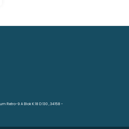
m Retro-9 A Blok K:18 D:130
, 34158 -