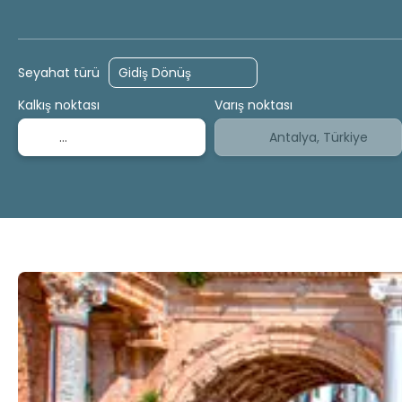
Konaklama-Otel
Aktiviteler
Gemi Turları
Seyahat türü
Kalkış noktası
Varış noktası