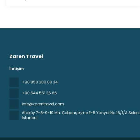
Zaren Travel
İletişim
+90 850 380 00 34
+90 544 551 36 66
info@zarentravel.com
Ataköy 7-8-9-10 Mh. Çobançeşme E-5 Yanyol No:16/1/A Seleniu
Istanbul