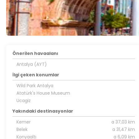
Önerilen havaalanı
Antalya (AYT)
İlgi çeken konumlar
Wild Park Antalya
Atatürk's House Museum
Ucagiz
Yakındaki destinasyonlar
Kemer
a 37,03 km
Belek
a 31,47 km
Konyaaltı
a 6,09 km