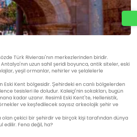
Bizimle iletişime geçin
sözde Türk Rivierası'nın merkezlerinden biridir.
Antalya'nın uzun sahil şeridi boyunca, antik siteler, eski
lajlar, yeşil ormanlar, nehirler ve şelalelerle
nın Eski Kent bölgesidir. Şehirdeki en canlı bölgelerden
lence tesisleri ile doludur. Kaleiçi'nin sokakları, bugün
mana kadar uzanır. Resimli Eski Kent'te, Hellenistik,
rnekler ve keşfedilecek sayısız arkeolojik şehir ve
ı olan çekici bir şehirdir ve birçok kişi tarafından dünya
 edilir. Fena değil, ha?