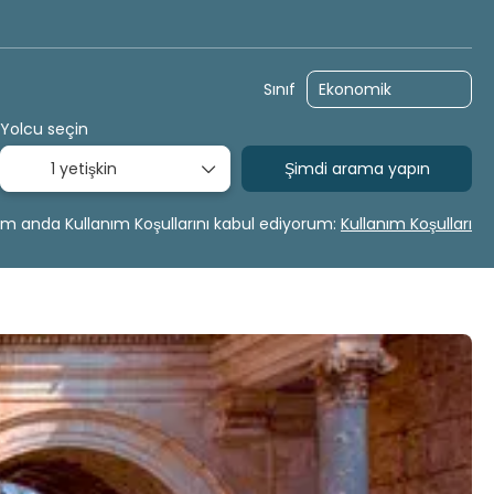
Haritadan Çoklu Destinasyon
Hazır paketler
Tr
Sınıf
Yolcu seçin
1 yetişkin
Şimdi arama yapın
m anda Kullanım Koşullarını kabul ediyorum:
Kullanım Koşulları