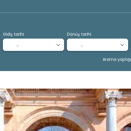
Uçak ve Ulaşım
Ulaşım + Otel
Araç Kirala
+
Gidiş tarihi
Dönüş tarihi
Arama yaptığı