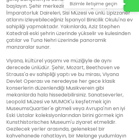
Bizimle iletişime geçin
başlayın. Şehir merkezinde, Hofburg kompleksi
İmparatorluk Daireleri, Sisi Müzesi ve ünlü Lipizzaner
atlarını izleyebileceğiniz İspanyol Binicilik Okulu'na ev
sahipliği yapmaktadır. Yakınlarda, Aziz Stephen
Katedrali eski şehrin üzerinde yükselir ve kulesinden
çatılar ve Tuna Nehri üzerinde panoramik
manzaralar sunar.
Viyana, kültürel yaşamı ve müziğiyle de aynı
derecede ünlüdür. Şehir, Mozart, Beethoven ve
Strauss'a ev sahipliği yaptı ve bu mirası, Viyana
Devlet Operası ve neredeyse her gece klasik
konserlerin düzenlendiği Musikverein gibi
mekanlarda hala hissedebilirsiniz. Sanatseverler,
Leopold Müzesi ve MUMOK'u keşfetmek için
MuseumsQuartier'e gitmeli veya Avrupa'nın en iyi
Eski Ustalar koleksiyonlarından birini görmek için
Kunsthistorisches Museum'u ziyaret etmelidir.
Gezilecek yerler arasında, geleneksel bir
kahvehanede rahatlayın, bir Melange yudumlayın