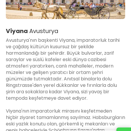
Viyana
Avusturya
Avusturya'nın başkenti Viyana, imparatorluk tarihi
ve çağdaş kültürün kusursuz bir şekilde
harmanlandığı bir şehirdir. Büyük bulvarlar, zarif
saraylar ve süslü kafeler eski dünya cazibesi
atmosferi yaratırken, canlı mahalleler, modern
müzeler ve gelişen yaratıcı bir ortam şehri
günümüzde tutmaktadır. Anıtsal binalarla dolu
Ringstrasse'den yerel dükkanlar ve fırınlarla dolu
şirin ara sokaklara kadar Viyana, sizi yavaş bir
tempoda keşfetmeye davet ediyor.
Viyana'nın imparatorluk mirasını keşfetmeden
hiçbir ziyaret tamamlanmış sayılmaz. Habsburgların
eski yazlık konutu olan, görkemli iç mekanları ve
geniş bahçeleriyle Schönbrunn Sarayı'ndan