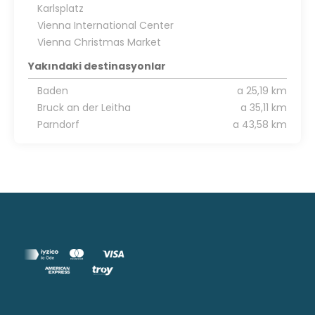
Karlsplatz
Vienna International Center
Vienna Christmas Market
Yakındaki destinasyonlar
Baden
a 25,19 km
Bruck an der Leitha
a 35,11 km
Parndorf
a 43,58 km