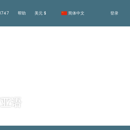
13747
帮助
美元 $
简体中文
登录
尼西亚语