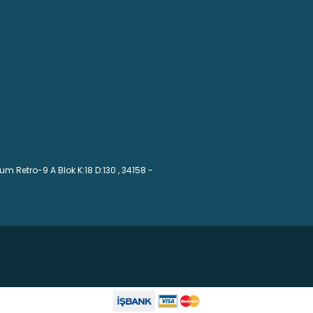
m Retro-9 A Blok K:18 D:130
, 34158 -