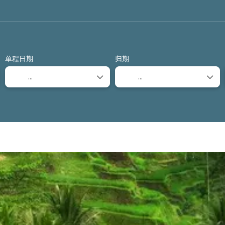
运输
交通+住宿
租车
+
单程日期
归期