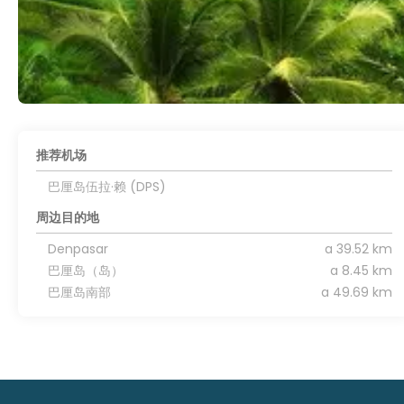
推荐机场
巴厘岛伍拉·赖 (DPS)
周边目的地
Denpasar
a 39.52 km
巴厘岛（岛）
a 8.45 km
巴厘岛南部
a 49.69 km