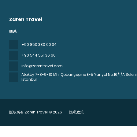
Zaren Travel
联系
+90 850 380 00 34
+90 544 551 36 66
info@zarentravel.com
Ataköy 7-8-9-10 Mh. Çobançeşme E-5 Yanyol No:16/1/A Seleniu
Istanbul
版权所有 Zaren Travel © 2026
隐私政策