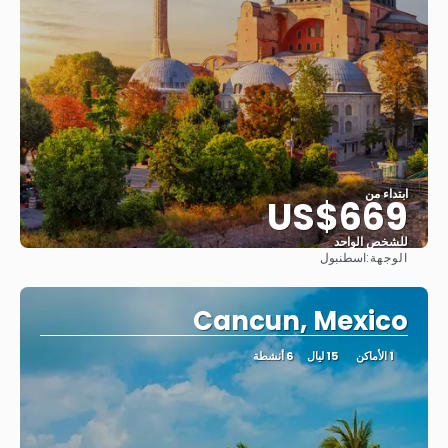
ابتداء من
US$669
للشخص الواحد
الوجهة:
اسطنبول
شاهد
Cancun, Mexico
1 الأماكن
15 ليال
6 أنشطة