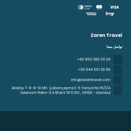
Zaren Travel
تواصل معنا
+90 850 380 00 34
+90 544 551 36 66
info@zarentravel.com
Ataköy 7-8-9-10 Mh. Çobançeşme E-5 Yanyol No:16/1/A
Selenium Retro-9 A Blok K:18 D:130
, 34158 - Istanbul