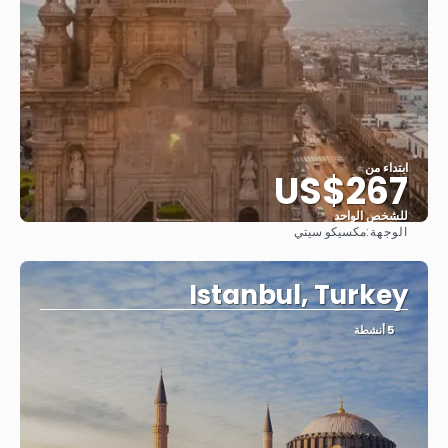
ابتداء من
US$267
للشخص الواحد
الوجهة:
مكسيكو سيتي
شاهد
Istanbul, Turkey
5 أنشطة