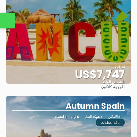
اتصل بنا
ابتداء من
US$7,747
للشخص الواحد
الوجهة:
كانكون
شاهد
Autumn Spain
3 الأماكن
4 شبكة النقل
6 ليال
3 أنشطة
باقة عطلات