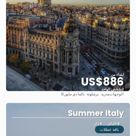
ابتداء من
US$886
للشخص الواحد
الوجهات
مدريد · برشلونة · بالما دي مايوركا
شاهد
Summer Italy
5 الأماكن
5 ليال
باقة عطلات