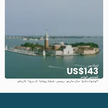
ابتداء من
US$143
للشخص الواحد
الوجهات
بادوا · سان مارينو · ريميني ، إميليا رومانيا · ف يرونا · غارنيانو
شاهد