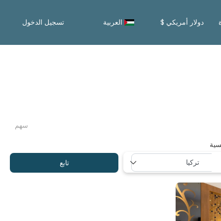
دولار أمريكي $
العربية
تسجيل الدخول
سهم
سية
تابع