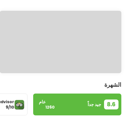
الشهرة
عام
advisor
8.6
جيد جداً
9/10
1260