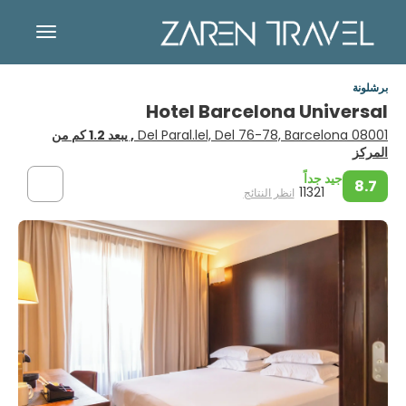
برشلونة
Hotel Barcelona Universal
Del Paral.lel, Del 76-78, Barcelona 08001
, يبعد 1.2 كم من
المركز
جيد جداً
8.7
11321
انظر النتائج