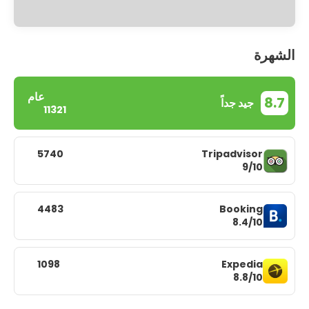
الشهرة
عام
8.7
جيد جداً
11321
5740
Tripadvisor
9/10
4483
Booking
8.4/10
1098
Expedia
8.8/10