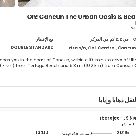
Oh! Cancun The Urban Oasis & Bea
24
مركز
مع الإفطار
DOUBLE STANDARD
Av. Tulum, esq. Brisa s/n, Col. Centro., Ca
ces you in the heart of Cancun, within a 10-minute drive of Ult
tdoor pool and a fitness center. Additional amenities at this Me
hotel include concierge services, a banquet hall, and lifegua
لنقل ذهابا وإيابا
ditioned rooms featuring iPod docking stations and flat-screen t
cted, and cable programming is available for your entertainme
etries and hair dryers. Conveniences include phones, as well a
complimentary bot
Iberojet - E9 81
مباشر
hop/cafe. Relax with a refreshing drink from the poolside bar or 
13:00
20:15
9ساعة 45دقيقة
A complimentary English breakfast is served daily from 7:00 AM t