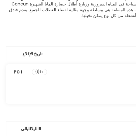
تشكيلات حافة صخرية فوقها. خارج كانكون ، نجد Tulum ، موقع فريد حيث يمكنك الذهاب للسباحة في المياه الفيروزية وزيارة أطلال حضارة المايا الشهيرة Cancun
ثة ، هذه المنطقة هي ببساطة وجهة مثالية لقضاء العطلات للجميع. يقدم فندق
تاريخ الإقلاع
1 PC
+1{1}
6الليلالليالي