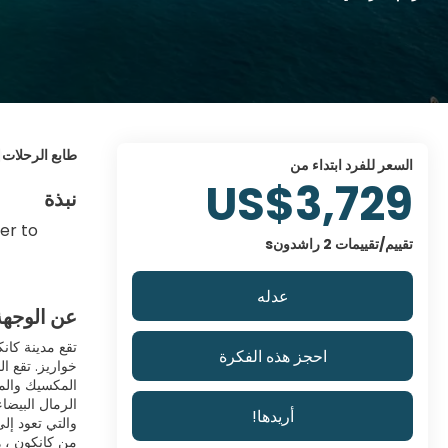
طابع الرحلات
السعر للفرد ابتداء من
US$3,729
نبذة
r to 
تقييم/تقييمات 2 راشدونs
عدله
عن الوجهة
تقع مدينة كان
احجز هذه الفكرة
الرمال البيضا
أريدها!
والتي تعود إل