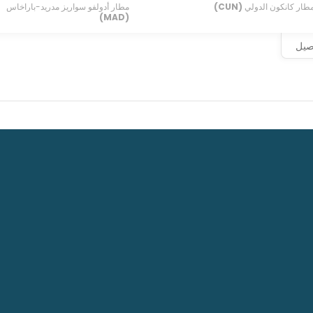
طار كانكون الدولي
(CUN)
مطار أدولفو سواريز مدريد-باراخاس
(MAD)
 a 24-hour front desk, and multilingual staff. Planning an event
e meters), including conference space. Free self parking is avail
اصيل