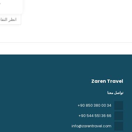
م
 in Cancun?
able onsite.
انظر التف
Zaren Travel
تواصل معنا
+90 850 380 00 34
+90 544 551 36 66
info@zarentravel.com