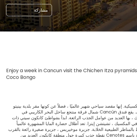
مشاركة
Enjoy a week in Cancun visit the Chichen Itza pyramids
Coco Bongo
كية. إنها مقصد سياحي شهير عالميًا ، فضلاً عن كونها مقر بلدية بينيتو
خواريز. تقع المدينة على البحر الكاريبي ، وهي واحدة من أقصى النقاط الشرقية في المكسيك. يقع فندق Cancún شمال فرقة منتجع ساحل البحر الكاريبي في
قة يوكاتان في المكسيك ، بها العديد من عوامل الجذب الرائعة. ابدأ بشواطئ كانكون سيتي ذات
في المكسيك ، تشيتشن إيتزا. تعد أطلال حضارة المايا المشهورة عالمياً
ط بالمناظر الطبيعية الخلابة. جزيرة موخيريس ، جزيرة صغيرة رائعة بالقرب
من كانكون ، هي ببساطة مذهلة. تعد أحواض السباحة الطبيعية السحرية تحت الماء والمعروفة باسم Cenotes نقطة جذب كبيرة حول منطقة كانكون. العديد من