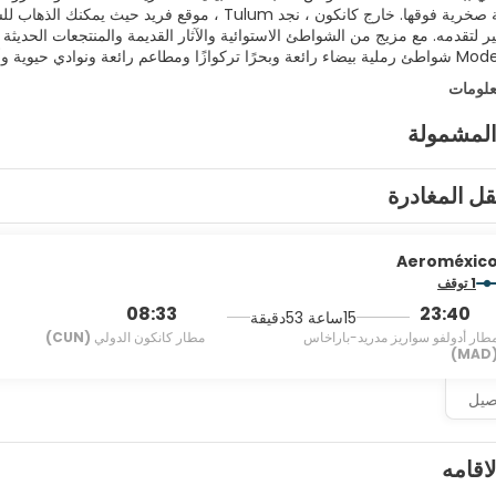
كثير لتقدمه. مع مزيج من الشواطئ الاستوائية والآثار القديمة والمنتجعات الحدي
يوية وأنشطة من كل نوع يمكن تخيلها.
علومات
المشمولة
قل المغادرة
Aeroméxic
1 توقف
08:33
23:40
15ساعة 53دقيقة
طار أدولفو سواريز مدريد-باراخاس
مطار كانكون الدولي
(CUN)
(MA
اصيل
لاقامه