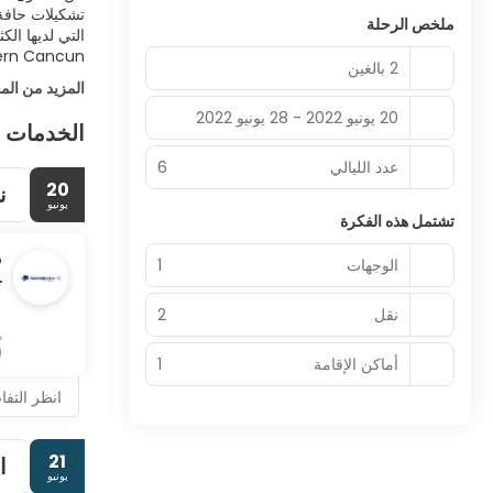
ملخص الرحلة
التي لديها ال
Modern Cancun شواطئ رملية بيضاء رائعة وبحرًا تركوازًا ومطاعم رائعة ونوادي ح
2 بالغين
المزيد من الم
20 يونيو 2022 - 28 يونيو 2022
الخدمات 
عدد الليالي
6
20
ن
يونيو
تشتمل هذه الفكرة
o
الوجهات
1
نقل
2
م
D)
أماكن الإقامة
1
انظر التف
21
ا
يونيو