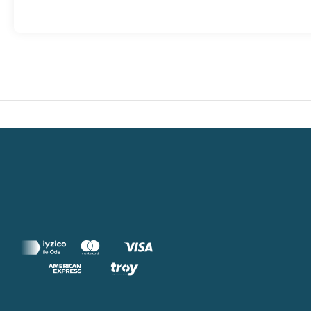
Featured amenities include dry cleaning/laundry services,
This hotel has facilities measuring 417 square feet (39 squar