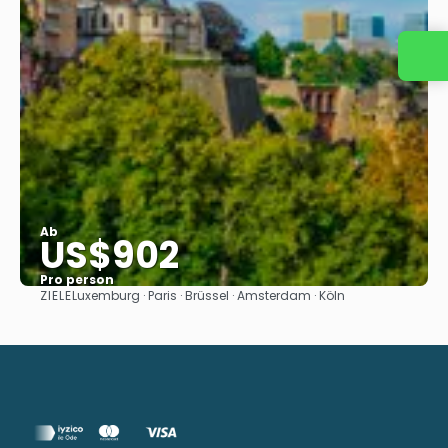
Ab
US$902
Pro person
ZIELE
Luxemburg · Paris · Brüssel · Amsterdam · Köln
Sehen