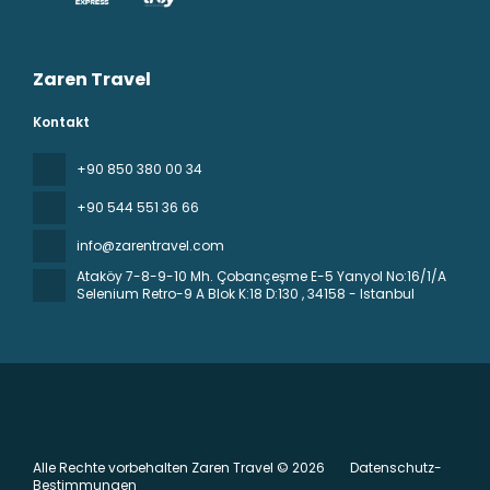
Zaren Travel
Kontakt
+90 850 380 00 34
+90 544 551 36 66
info@zarentravel.com
Ataköy 7-8-9-10 Mh. Çobançeşme E-5 Yanyol No:16/1/A
Selenium Retro-9 A Blok K:18 D:130
, 34158 - Istanbul
Alle Rechte vorbehalten Zaren Travel © 2026
Datenschutz-
Bestimmungen