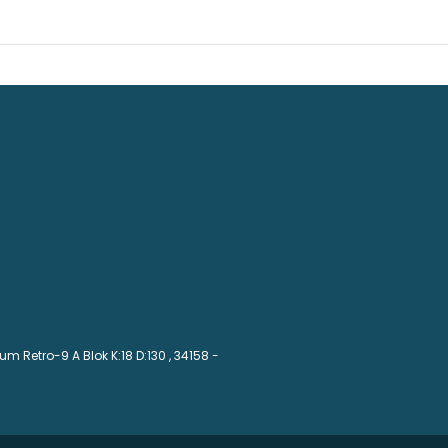
m Retro-9 A Blok K:18 D:130
, 34158 -