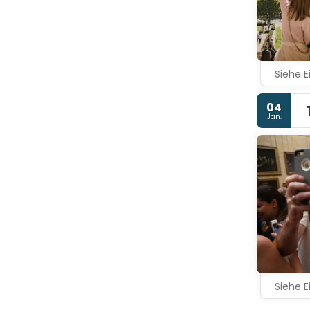
Siehe E
04
Jan.
Siehe E