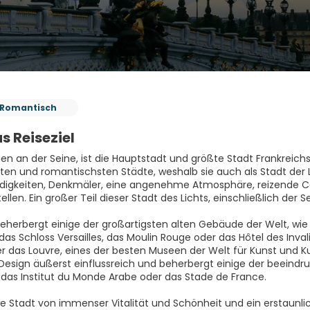
Romantisch
s Reiseziel
gen an der Seine, ist die Hauptstadt und größte Stadt Frankreichs.
ten und romantischsten Städte, weshalb sie auch als Stadt der Li
igkeiten, Denkmäler, eine angenehme Atmosphäre, reizende Ca
ellen. Ein großer Teil dieser Stadt des Lichts, einschließlich der 
beherbergt einige der großartigsten alten Gebäude der Welt, wi
as Schloss Versailles, das Moulin Rouge oder das Hôtel des Invali
r das Louvre, eines der besten Museen der Welt für Kunst und Kul
Design äußerst einflussreich und beherbergt einige der beein
das Institut du Monde Arabe oder das Stade de France.
ine Stadt von immenser Vitalität und Schönheit und ein erstaunli