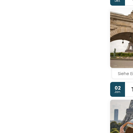
Dez.
Siehe E
02
Jan.