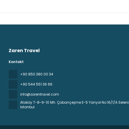
Zaren Travel
Kontakt
+90 850 380 00 34
+90 544 551 36 66
info@zarentravel.com
Ataköy 7-8-9-10 Mh. Çobançeşme E-5 Yanyol No:16/1/A Seleniu
Istanbul