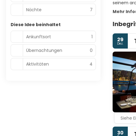
seinem arch
Nächte
7
Mehr Info
Inbegri
Diese Idee beinhaltet
Ankunftsort
1
29
Dez.
Übernachtungen
0
Aktivitäten
4
Siehe E
30