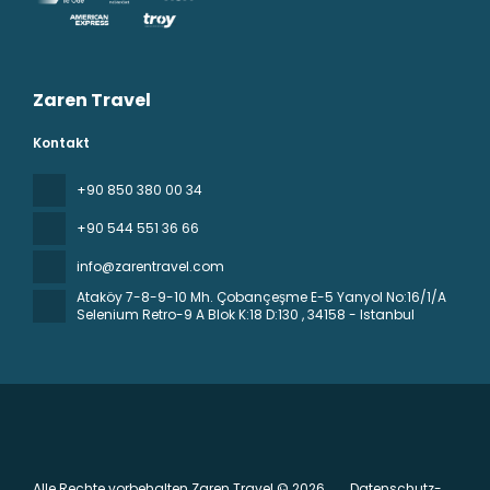
Zaren Travel
Kontakt
+90 850 380 00 34
+90 544 551 36 66
info@zarentravel.com
Ataköy 7-8-9-10 Mh. Çobançeşme E-5 Yanyol No:16/1/A
Selenium Retro-9 A Blok K:18 D:130
, 34158 - Istanbul
Alle Rechte vorbehalten Zaren Travel © 2026
Datenschutz-