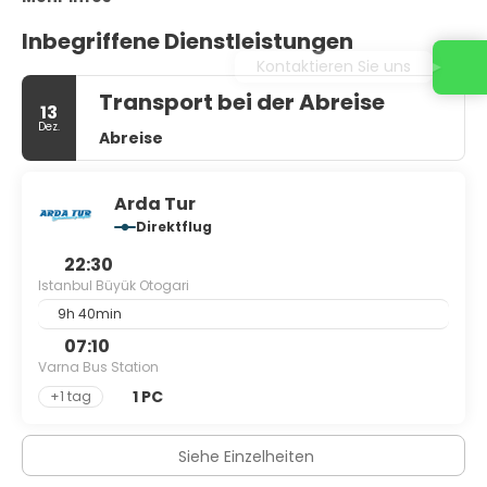
Inbegriffene Dienstleistungen
Kontaktieren Sie uns
Transport bei der Abreise
13
Dez.
Abreise
Arda Tur
Direktflug
22:30
Istanbul Büyük Otogari
9h 40min
07:10
Varna Bus Station
1 PC
+1 tag
Siehe Einzelheiten