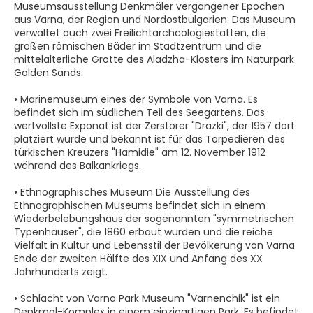
Museumsausstellung Denkmäler vergangener Epochen
aus Varna, der Region und Nordostbulgarien. Das Museum
verwaltet auch zwei Freilichtarchäologiestätten, die
großen römischen Bäder im Stadtzentrum und die
mittelalterliche Grotte des Aladzha-Klosters im Naturpark
Golden Sands.
• Marinemuseum eines der Symbole von Varna. Es
befindet sich im südlichen Teil des Seegartens. Das
wertvollste Exponat ist der Zerstörer "Drazki", der 1957 dort
platziert wurde und bekannt ist für das Torpedieren des
türkischen Kreuzers "Hamidie" am 12. November 1912
während des Balkankriegs.
• Ethnographisches Museum Die Ausstellung des
Ethnographischen Museums befindet sich in einem
Wiederbelebungshaus der sogenannten "symmetrischen
Typenhäuser", die 1860 erbaut wurden und die reiche
Vielfalt in Kultur und Lebensstil der Bevölkerung von Varna
Ende der zweiten Hälfte des XIX und Anfang des XX
Jahrhunderts zeigt.
• Schlacht von Varna Park Museum "Varnenchik" ist ein
Denkmal-Komplex in einem einzigartigen Park. Es befindet