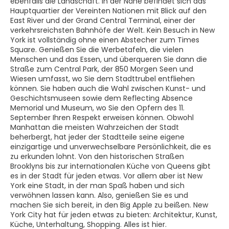
ebenfalls die Landschaft. In der Nähe befindet sich das
Hauptquartier der Vereinten Nationen mit Blick auf den
East River und der Grand Central Terminal, einer der
verkehrsreichsten Bahnhöfe der Welt. Kein Besuch in New
York ist vollständig ohne einen Abstecher zum Times
Square. Genießen Sie die Werbetafeln, die vielen
Menschen und das Essen, und überqueren Sie dann die
Straße zum Central Park, der 850 Morgen Seen und
Wiesen umfasst, wo Sie dem Stadttrubel entfliehen
können. Sie haben auch die Wahl zwischen Kunst- und
Geschichtsmuseen sowie dem Reflecting Absence
Memorial und Museum, wo Sie den Opfern des 11.
September Ihren Respekt erweisen können. Obwohl
Manhattan die meisten Wahrzeichen der Stadt
beherbergt, hat jeder der Stadtteile seine eigene
einzigartige und unverwechselbare Persönlichkeit, die es
zu erkunden lohnt. Von den historischen Straßen
Brooklyns bis zur internationalen Küche von Queens gibt
es in der Stadt für jeden etwas. Vor allem aber ist New
York eine Stadt, in der man Spaß haben und sich
verwöhnen lassen kann. Also, genießen Sie es und
machen Sie sich bereit, in den Big Apple zu beißen. New
York City hat für jeden etwas zu bieten: Architektur, Kunst,
Küche, Unterhaltung, Shopping. Alles ist hier.