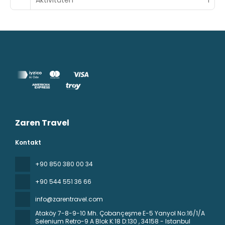
Zaren Travel
Kontakt
+90 850 380 00 34
+90 544 551 36 66
info@zarentravel.com
Ataköy 7-8-9-10 Mh. Çobançeşme E-5 Yanyol No:16/1/A
Selenium Retro-9 A Blok K:18 D:130
, 34158 - Istanbul