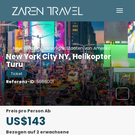
New York City, Vereinigte Staaten von Amerika
New York City NY, Helikopter
Turu
Ticket
Referenz-ID:
5666001
Preis pro Person Ab
US$143
Bezogen auf 2 erwachsene