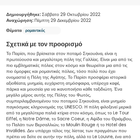
Δημιουργήθηκε:
Σάββατο 29 Οκτωβρίου 2022
Αναχώρηση:
Πέμπτη 29 Δεκεμβρίου 2022
Θέματα
ρομαντικός
Σχετικά με τον προορισμό
Το Παρίσι, που βρίσκεται στον ποταμό Σηκουάνα, είναι η
πρωτεύουσα και μεγαλύτερη πόλη της Γαλλίας. Είναι μια από τις
πιο εμβληματικές πόλεις στον κόσμο και θεωρείται μια από τις
πιο όμορφες και ρομαντικές πόλεις, τόσο πολύ που έχει
ονομαστεί η Πόλη της Αγάπης. Το Παρίσι προσφέρει ιστορικά
αξιοθέατα, μνημεία, ευχάριστη ατμόσφαιρα, υπέροχα καφέ,
πάρκα και μουσεία για να ικανοποιήσει κάθε ταξιδιώτη. Ένα
μεγάλο μέρος αυτής της Πόλης του Φωτός,
συμπεριλαμβανομένου του ποταμού Σηκουάνα, είναι μνημείο
παγκόσμιας κληρονομιάς της UNESCO. Η πόλη φιλοξενεί μερικά
από τα μεγαλύτερα παλιά κτίρια στον κόσμο, όπως το Le Tour
Eiffel, η Notre Dâme, το Sacre Coeur, η Αψίδα του Θριάμβου,
το Παλάτι των Βερσαλλιών, το Moulin Rouge ή το Hotel des
Invalides. Δεν υπάρχει τέλος της λίστας των πραγμάτων που
πρέπει να δείτε σε αυτήν την πόλη, αλλά το Le Louvre, ένα από