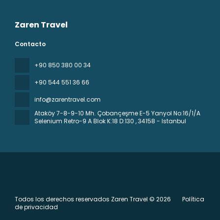
Zaren Travel
Contacto
+90 850 380 00 34
+90 544 551 36 66
info@zarentravel.com
Ataköy 7-8-9-10 Mh. Çobançeşme E-5 Yanyol No:16/1/A
Selenium Retro-9 A Blok K:18 D:130
, 34158 - Istanbul
Todos los derechos reservados Zaren Travel © 2026
Política
de privacidad