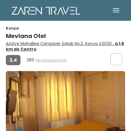
Konya
Mevlana Otel
Aziziye Mahallesi Cengaver Sokak No:2, Konya 42030
, a 1,6
km de Centro
3,4
383
Ver puntuaciones