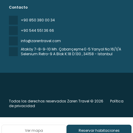
Contacto
+90 850 380 00 34
+90 544 551 36 66
info@zarentravel.com
Ataköy 7-8-9-10 Mh. Çobançeşme E-5 Yanyol No:16/1/A
Selenium Retro-9 A Blok K:18 D:130
, 34158 - Istanbul
Todos los derechos reservados Zaren Travel © 2026
Política
de privacidad
Ver mapa
Reservar habitaciones