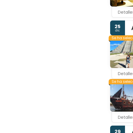
Detalle
25
dic
Se ha sele
Detalle
Se ha sele
Detalle
29