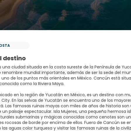
OSTA
l destino
 una ciudad situada en la costa sureste de la Península de Yuc
de renombre mundial importante, además de ser la sede del muni
s uno de los puntos más orientales en México. Cancún está situa
conocida como la Riviera Maya.
icado en la región de Yucatán en México, es un destino con m
City. En las selvas de Yucatán se encuentra uno de los mayores
zá. Las famosas ruinas mayas con miles de años de historia son 
 un paisaje espectacular. Isla Mujeres, una pequeña hermosa i
aturales submarinas y mágicas conocidas como cenotes son un
s rocosas de borde por encima de ellos. Fuera de Cancún se en
las aguas color turquesa y visitar las famosas ruinas de la civi