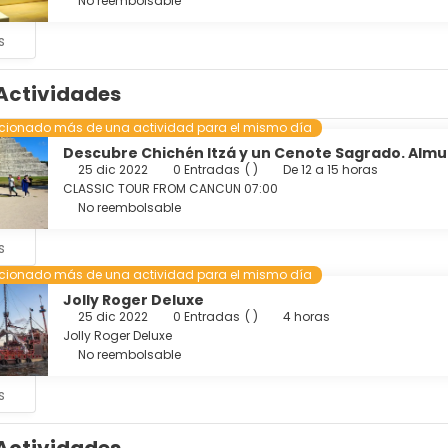
No reembolsable
s
Actividades
ccionado más de una actividad para el mismo día
Descubre Chichén Itzá y un Cenote Sagrado. Almue
25 dic 2022
0 Entradas
( )
De 12 a 15 horas
CLASSIC TOUR FROM CANCUN 07:00
No reembolsable
s
ccionado más de una actividad para el mismo día
Jolly Roger Deluxe
25 dic 2022
0 Entradas
( )
4 horas
Jolly Roger Deluxe
No reembolsable
s