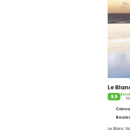
Le Blan
Exce
9,9
10
Cancun
Boulevard
Le Blanc S