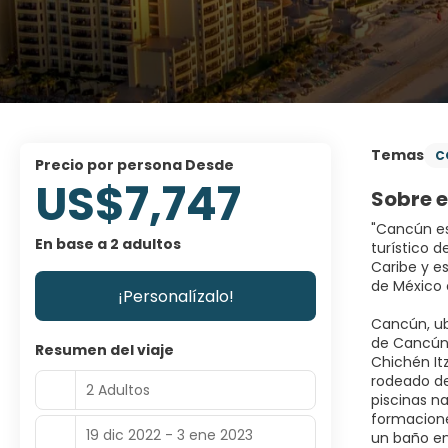
Temas
C
precio por persona Desde
US$7,747
Sobre e
"Cancún es
En base a 2 adultos
turístico 
Caribe y e
de México 
¡Personalízalo!
Cancún, ub
de Cancún 
Resumen del viaje
Chichén It
rodeado de
2 Adultos
piscinas n
formacione
19 dic 2022 - 3 ene 2023
un baño en 