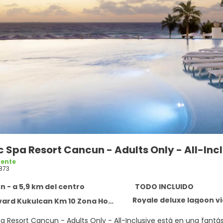
c Spa Resort Cancun - Adults Only - All-Inc
lente
873
 - a 5,9 km del centro
TODO INCLUIDO
Royale deluxe lagoon v
 Kukulcan Km 10 Zona Hotelera, Cancun 77500
pa Resort Cancun - Adults Only - All-Inclusive está en una fantá