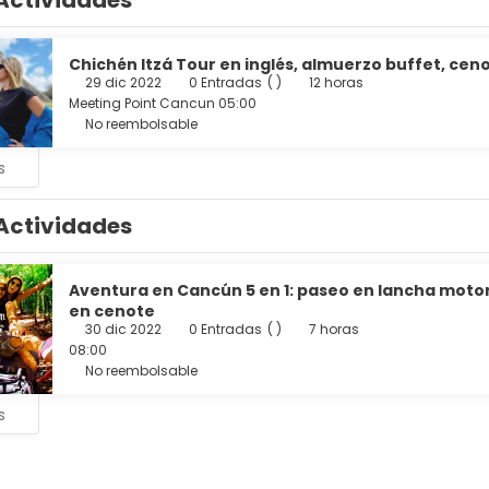
Actividades
Chichén Itzá Tour en inglés, almuerzo buffet, ceno
29 dic 2022
0 Entradas
( )
12 horas
Meeting Point Cancun 05:00
No reembolsable
s
Actividades
Aventura en Cancún 5 en 1: paseo en lancha motora
en cenote
30 dic 2022
0 Entradas
( )
7 horas
08:00
No reembolsable
s