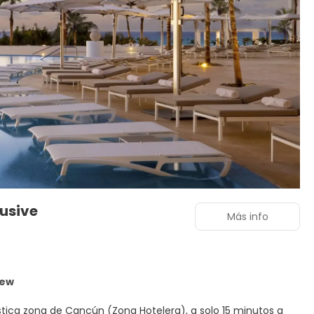
lusive
Más info
iew
stica zona de Cancún (Zona Hotelera), a solo 15 minutos a