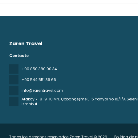
Zaren Travel
Contacto
+90 850 380 00 34
+90 544 551 36 66
info@zarentravel.com
Ataköy 7-8-9-10 Mh. Çobançeşme E-5 Yanyol No:16/1/A Seleniu
Istanbul
Todos los derechos reservados Zaren Travel © 2026
Política de 