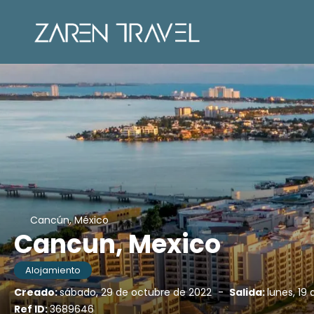
Cancún, México
Cancun, Mexico
Alojamiento
Creado:
sábado, 29 de octubre de 2022
-
Salida:
lunes, 19
Ref ID:
3689646