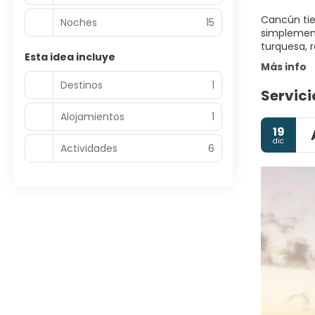
Cancún tie
Noches
15
simplement
Esta idea incluye
Más info
Destinos
1
Servici
Alojamientos
1
19
dic
Actividades
6