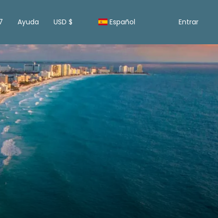
7
Ayuda
USD $
Español
Entrar