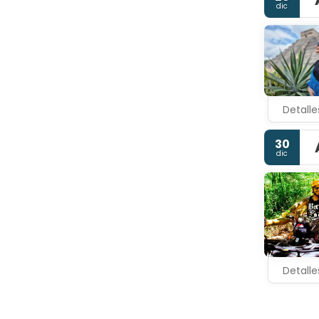
dic
Detalle
30
dic
Detalle