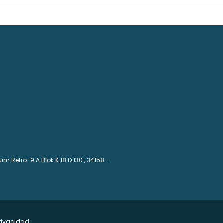
m Retro-9 A Blok K:18 D:130
, 34158 -
privacidad