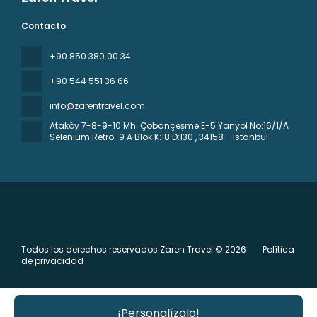
Contacto
+90 850 380 00 34
+90 544 551 36 66
info@zarentravel.com
Ataköy 7-8-9-10 Mh. Çobançeşme E-5 Yanyol No:16/1/A
Selenium Retro-9 A Blok K:18 D:130
, 34158 - Istanbul
Todos los derechos reservados Zaren Travel © 2026
Política
de privacidad
¡Personalízalo!