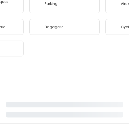
ques
Parking
Aire
erie
Bagagerie
Cyc