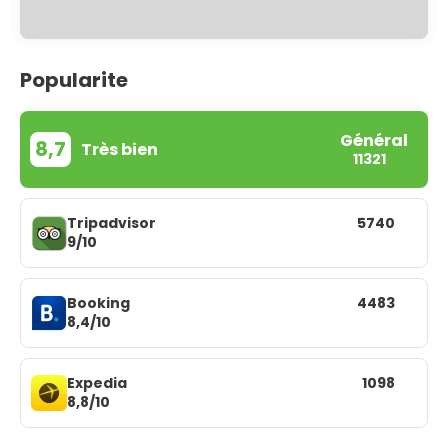
Popularite
Général
8,7
Très bien
11321
Tripadvisor
5740
9/10
Booking
4483
8,4/10
Expedia
1098
8,8/10