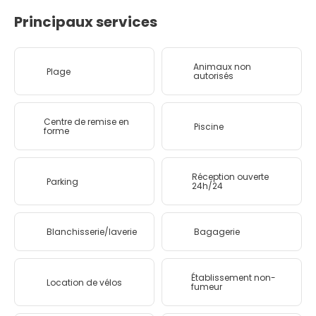
Principaux services
Animaux non
Plage
autorisés
Centre de remise en
Piscine
forme
Réception ouverte
Parking
24h/24
Blanchisserie/laverie
Bagagerie
Établissement non-
Location de vélos
fumeur