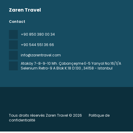
Zaren Travel
Contact
+90 850 380 00 34
+90 544 551 36 66
info@zarentravel.com
Ataköy 7-8-9-10 Mh. Çobançeşme E-5 Yanyol No:16/1/A
Selenium Retro-9 A Blok K:18 D:130
, 34158 - Istanbul
Tous droits réservés Zaren Travel © 2026
Politique de
confidentialité