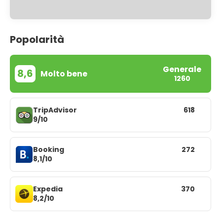
Popolarità
Generale
8,6
Molto bene
1260
TripAdvisor
618
9/10
Booking
272
8,1/10
Expedia
370
8,2/10