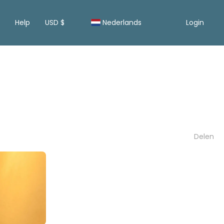
Help
USD $
Nederlands
Login
Delen