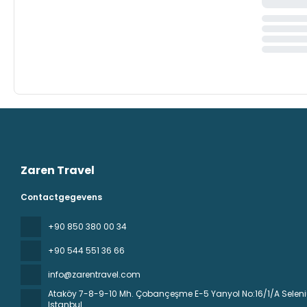
Zaren Travel
Contactgegevens
+90 850 380 00 34
+90 544 551 36 66
info@zarentravel.com
Ataköy 7-8-9-10 Mh. Çobançeşme E-5 Yanyol No:16/1/A Seleniu
Istanbul