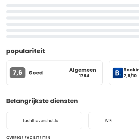
populariteit
Algemeen
Booki
7,6
Goed
7,6/10
1784
Belangrijkste diensten
Luchthavenshuttle
WiFi
OVERIGE FACILITEITEN