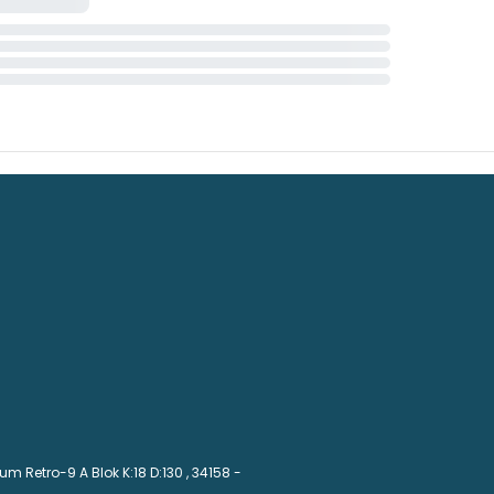
m Retro-9 A Blok K:18 D:130
, 34158 -