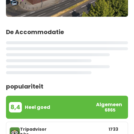
De Accommodatie
populariteit
Algemeen
8,4
Heel goed
6865
Tripadvisor
1733