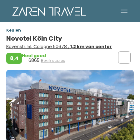
Keulen
Novotel Köln City
Bayenstr. 51, Cologne 50678
, 1,2 km van center
Heel goed
8,4
6865
Bekijk scores