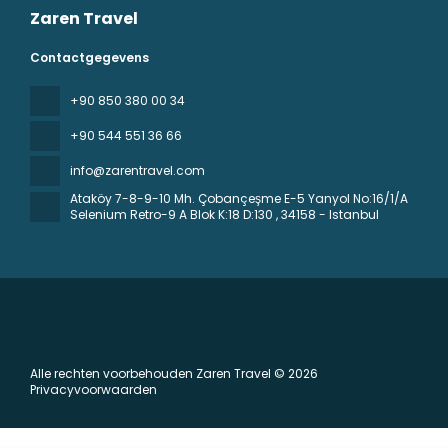
Zaren Travel
Contactgegevens
+90 850 380 00 34
+90 544 551 36 66
info@zarentravel.com
Ataköy 7-8-9-10 Mh. Çobançeşme E-5 Yanyol No:16/1/A
Selenium Retro-9 A Blok K:18 D:130
, 34158 - Istanbul
Alle rechten voorbehouden Zaren Travel © 2026
Privacyvoorwaarden