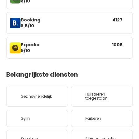
8/10
Booking
4127
8,5/10
Expedia
1005
9/10
Belangrijkste diensten
Huisdieren
Gezinsvriendelijk
toegestaan
Gym
Parkeren
Speeltuin
24-uursreceptie