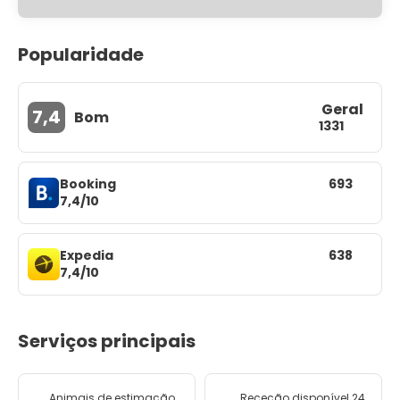
Popularidade
Geral
7,4
Bom
1331
Booking
693
7,4/10
Expedia
638
7,4/10
Serviços principais
Animais de estimação
Receção disponível 24