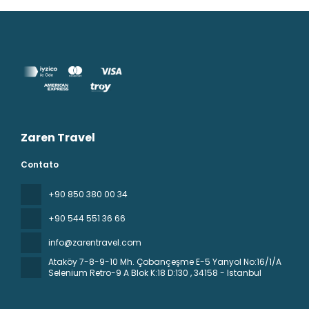
Zaren Travel
Contato
+90 850 380 00 34
+90 544 551 36 66
info@zarentravel.com
Ataköy 7-8-9-10 Mh. Çobançeşme E-5 Yanyol No:16/1/A
Selenium Retro-9 A Blok K:18 D:130
, 34158 - Istanbul