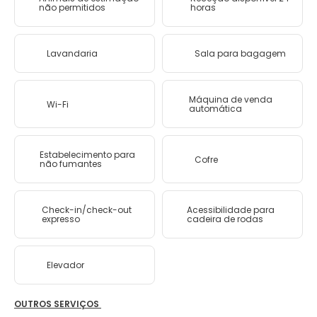
não permitidos
horas
Lavandaria
Sala para bagagem
Máquina de venda
Wi-Fi
automática
Estabelecimento para
Cofre
não fumantes
Check-in/check-out
Acessibilidade para
expresso
cadeira de rodas
Elevador
OUTROS SERVIÇOS