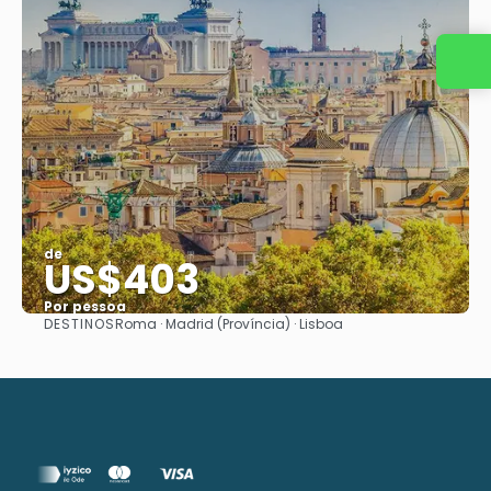
Entre em contato conosco
de
US$403
Por pessoa
DESTINOS
Roma · Madrid (Província) · Lisboa
Vejo