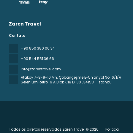
Zaren Travel
Contato
+90 850 380 00 34
+90 544 551 36 66
info@zarentravel.com
Ataköy 7-8-9-10 Mh. Çobançeşme E-5 Yanyol No:16/1/A
Selenium Retro-9 A Blok K:18 D:130
, 34158 - Istanbul
Todos os direitos reservados Zaren Travel © 2026
Política