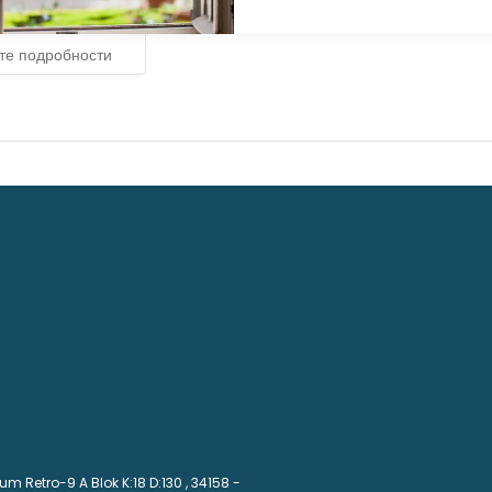
те подробности
m Retro-9 A Blok K:18 D:130
, 34158 -