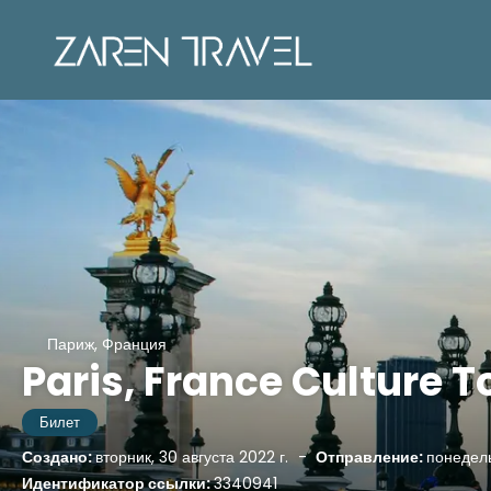
Париж, Франция
Paris, France Culture T
Билет
Создано:
вторник, 30 августа 2022 г.
-
Отправление:
понедель
Идентификатор ссылки:
3340941