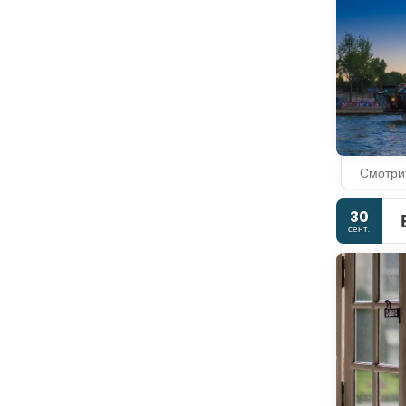
Смотри
30
сент.