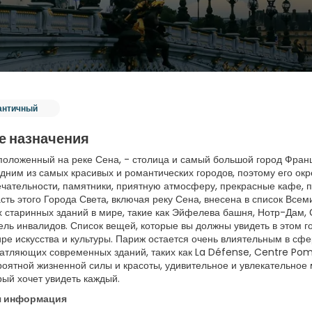
античный
е назначения
положенный на реке Сена, - столица и самый большой город Франц
одним из самых красивых и романтических городов, поэтому его ок
чательности, памятники, приятную атмосферу, прекрасные кафе, п
сть этого Города Света, включая реку Сена, внесена в список Все
 старинных зданий в мире, такие как Эйфелева башня, Нотр-Дам, 
ель инвалидов. Список вещей, которые вы должны увидеть в этом го
ире искусства и культуры. Париж остается очень влиятельным в сфе
атляющих современных зданий, таких как La Défense, Centre Pom
роятной жизненной силы и красоты, удивительное и увлекательное 
рый хочет увидеть каждый.
я информация