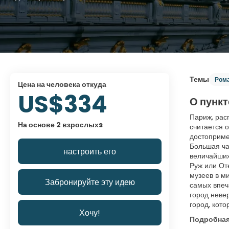
Темы
Ром
цена на человека откуда
US$334
О пункт
Париж, рас
На основе 2 взрослыхs
считается 
достоприме
Большая ча
настроить его
величайших
Руж или От
музеев в м
Забронируйте эту идею
самых впеч
город неве
город, кото
Хочу!
Подробна