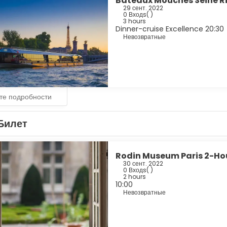
Bateaux Mouches Seine Riv
29 сент. 2022
0 Входs
( )
3 hours
Dinner-cruise Excellence 20:30
Невозвратные
те подробности
Билет
Rodin Museum Paris 2-Hou
30 сент. 2022
0 Входs
( )
2 hours
10:00
Невозвратные