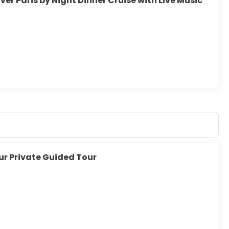
er Paris by Night Dinner Cruise with Live Music
r Private Guided Tour