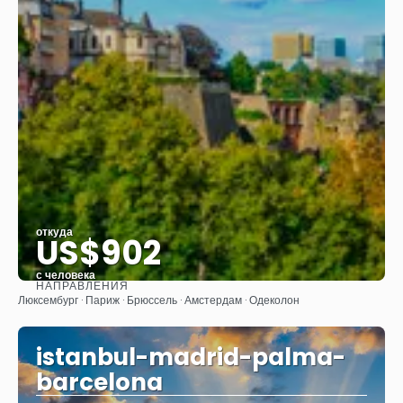
откуда
US$902
с человека
НАПРАВЛЕНИЯ
Видеть
Люксембург · Париж · Брюссель · Амстердам · Одеколон
istanbul-madrid-palma-
barcelona