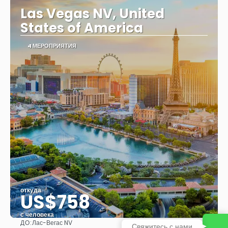
Las Vegas NV, United
States of America
4 МЕРОПРИЯТИЯ
откуда
US$758
с человека
ДО:
Лас-Вегас NV
Свяжитесь с нами