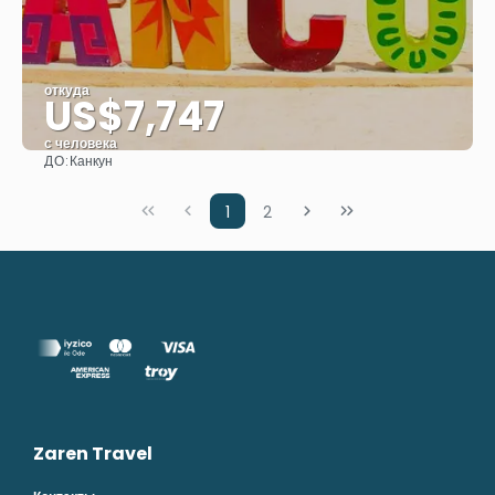
откуда
US$7,747
с человека
ДО:
Канкун
Видеть
1
2
Zaren Travel