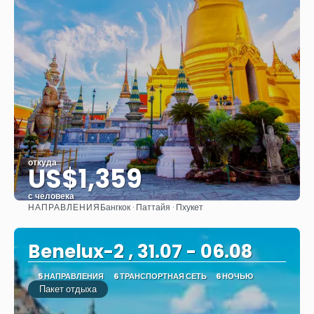
откуда
US$1,359
с человека
НАПРАВЛЕНИЯ
Бангкок · Паттайя · Пхукет
Видеть
Benelux-2 , 31.07 - 06.08
5 НАПРАВЛЕНИЯ
6 ТРАНСПОРТНАЯ СЕТЬ
6 НОЧЬЮ
Пакет отдыха