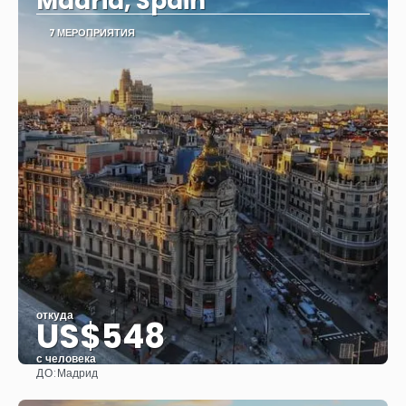
Madrid, Spain
7 МЕРОПРИЯТИЯ
откуда
US$548
с человека
ДО:
Мадрид
Видеть