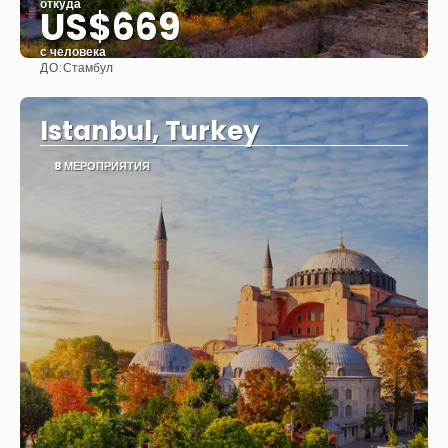
откуда
US$669
с человека
ДО:
Стамбул
Видеть
Istanbul, Turkey
8 МЕРОПРИЯТИЯ