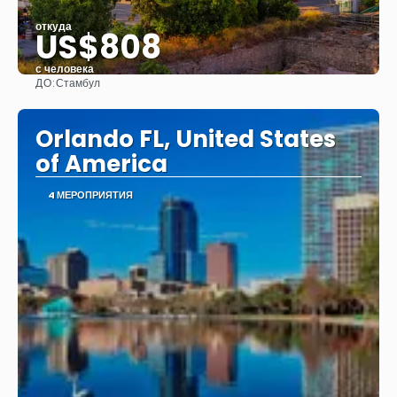
откуда
US$808
с человека
ДО:
Стамбул
Видеть
Orlando FL, United States
of America
4 МЕРОПРИЯТИЯ