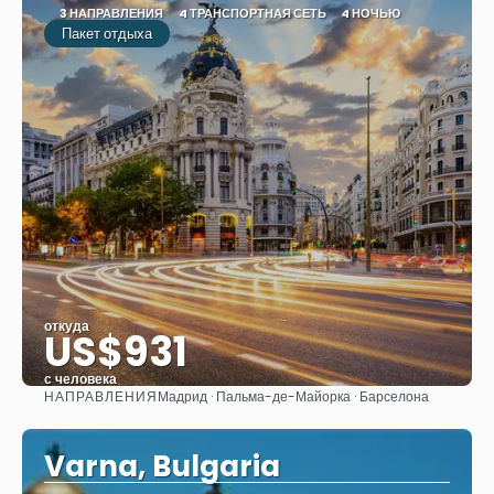
3 НАПРАВЛЕНИЯ
4 ТРАНСПОРТНАЯ СЕТЬ
4 НОЧЬЮ
Пакет отдыха
откуда
US$931
с человека
НАПРАВЛЕНИЯ
Мадрид · Пальма-де-Майорка · Барселона
Видеть
Varna, Bulgaria