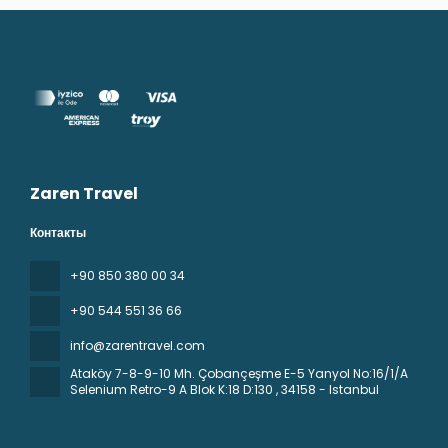
Zaren Travel
Контакты
+90 850 380 00 34
+90 544 551 36 66
info@zarentravel.com
Ataköy 7-8-9-10 Mh. Çobançeşme E-5 Yanyol No:16/1/A
Selenium Retro-9 A Blok K:18 D:130
, 34158 - Istanbul