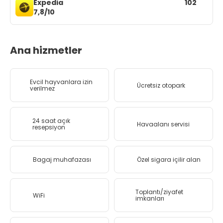
Expedia
102
7,8/10
Ana hizmetler
Evcil hayvanlara izin
Ücretsiz otopark
verilmez
24 saat açık
Havaalanı servisi
resepsiyon
Bagaj muhafazası
Özel sigara içilir alan
Toplantı/ziyafet
WiFi
imkanları