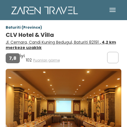
Baturiti (Province)
CLV Hotel & Villa
Jl. Cemara, Candi Kuning Bedugul, Baturiti 82191
, 4,2 km
merkeze uzaklık
İyi
7,8
102
Puanları görme