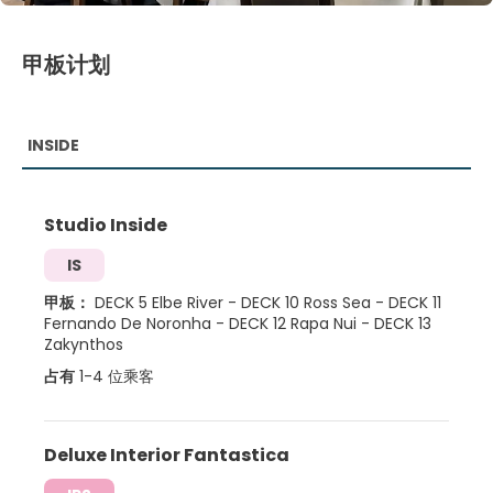
甲板计划
INSIDE
Studio Inside
IS
甲板：
DECK 5 Elbe River
-
DECK 10 Ross Sea
-
DECK 11
Fernando De Noronha
-
DECK 12 Rapa Nui
-
DECK 13
Zakynthos
占有
1-4 位乘客
Deluxe Interior Fantastica