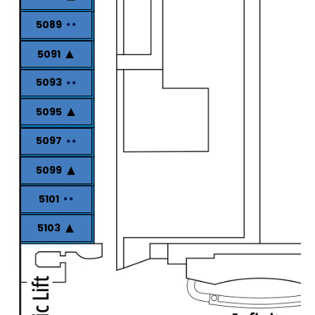
5089
5091
5093
5095
5097
5099
5101
5103