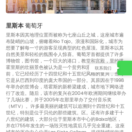
里斯本
葡萄牙
里斯本因其地理位置而被称为七座山丘之城，这座城市遍
布陡峭的山坡，俯瞰着Rio Tajo。浪漫和国际化，城市为
想要了解每一寸的游客呈现典型的红色屋顶。里斯本以其
自然美景和轻松的氛围令人惊喜。葡萄牙首都提供了许多
博物馆，图书馆，一个巨大的港口，教堂和宫殿，里约塔
霍里斯的壮丽景色被认为是一个贫穷和混乱的城市。目
联系我们
前，它已经经历了十四世纪和十五世纪风格的复兴，当时
它是从巴西到印度的庞大帝国的一部分。其原因在于1998
年举办的世博会，塔霍斯的新桥梁建成，城市地下网络进
行了改造。随后，该市的复兴在2004年欧洲期间继续举办
了几场比赛，并于2005年在那里举办了交付音乐奖
（MTV）。许多最美丽的建筑可以追溯到十四世纪和十五
世纪，特别是位于贝伦的那些建筑。区。还有许多建于十
八世纪的建筑，大部分位于里斯本市中心的Baixa地区，
并在1755年发生的一场毁灭性地震后几乎完全重建。这座