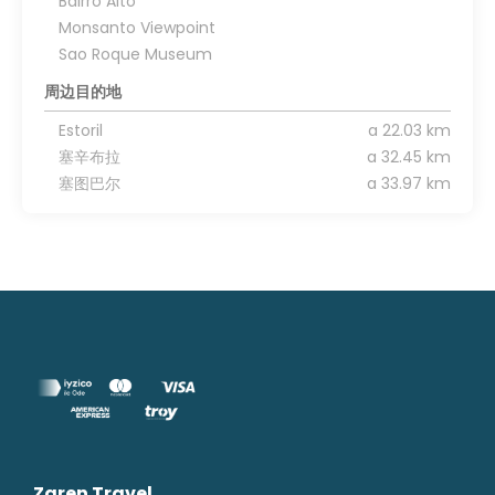
Bairro Alto
Monsanto Viewpoint
Sao Roque Museum
周边目的地
Estoril
a 22.03 km
塞辛布拉
a 32.45 km
塞图巴尔
a 33.97 km
Zaren Travel