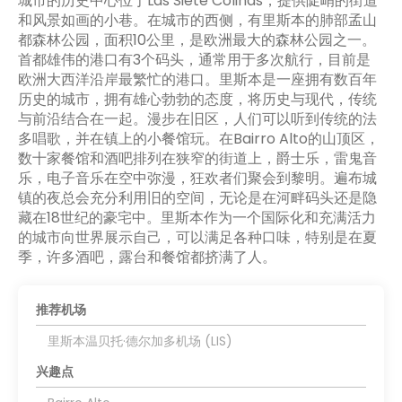
城市的历史中心位于Las Siete Colinas，提供陡峭的街道
和风景如画的小巷。在城市的西侧，有里斯本的肺部孟山
都森林公园，面积10公里，是欧洲最大的森林公园之一。
首都雄伟的港口有3个码头，通常用于多次航行，目前是
欧洲大西洋沿岸最繁忙的港口。里斯本是一座拥有数百年
历史的城市，拥有雄心勃勃的态度，将历史与现代，传统
与前沿结合在一起。漫步在旧区，人们可以听到传统的法
多唱歌，并在镇上的小餐馆玩。在Bairro Alto的山顶区，
数十家餐馆和酒吧排列在狭窄的街道上，爵士乐，雷鬼音
乐，电子音乐在空中弥漫，狂欢者们聚会到黎明。遍布城
镇的夜总会充分利用旧的空间，无论是在河畔码头还是隐
藏在18世纪的豪宅中。里斯本作为一个国际化和充满活力
的城市向世界展示自己，可以满足各种口味，特别是在夏
季，许多酒吧，露台和餐馆都挤满了人。
推荐机场
里斯本温贝托·德尔加多机场 (LIS)
兴趣点