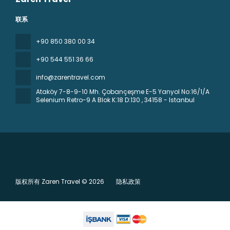
联系
+90 850 380 00 34
+90 544 551 36 66
info@zarentravel.com
Ataköy 7-8-9-10 Mh. Çobançeşme E-5 Yanyol No:16/1/A
Selenium Retro-9 A Blok K:18 D:130
, 34158 - Istanbul
版权所有 Zaren Travel © 2026
隐私政策