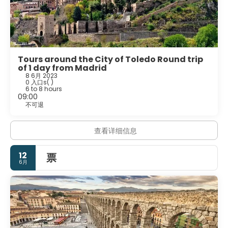
Tours around the City of Toledo Round trip
of 1 day from Madrid
8 6月 2023
0 入口s
( )
6 to 8 hours
09:00
不可退
查看详细信息
12
票
6月