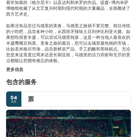
着毕加索的《格尔尼卡》以及达利和米罗的作品。提森-博内米萨
博物馆收藏了从文艺复兴时期到现代时期的大量藏品，全面概述了
西方艺术史。
如果没有品尝过马德里的美食，马德里之旅就不算完整。前往传统
的小吃吧，品尝各种小吃，从西班牙辣味土豆到伊比利亚火腿。如
果想吃得更丰盛，可以尝试马德里炖菜，这是一种当地人最喜欢的
丰盛鹰嘴豆炖菜。美食之旅的最后，您可以去城里最热闹的市场，
比如圣米格尔市场，品尝新鲜农产品、手工奶酪和美味糕点。无论
您是来这里度过周末还是长期逗留，马德里的活力四射和无尽的景
点都能让您拥有难忘的体验。
更多信息
包含的服务
04
票
6月