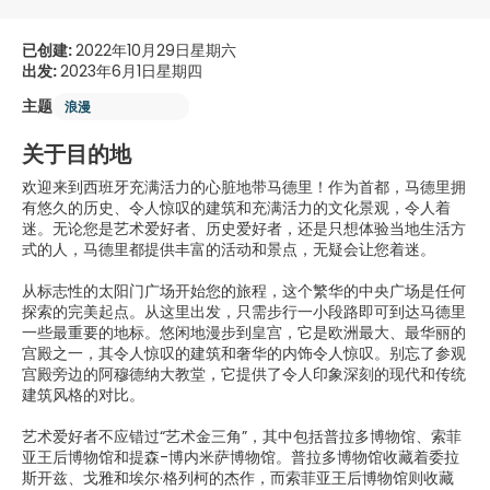
已创建:
2022年10月29日星期六
出发:
2023年6月1日星期四
主题
浪漫
关于目的地
欢迎来到西班牙充满活力的心脏地带马德里！作为首都，马德里拥
有悠久的历史、令人惊叹的建筑和充满活力的文化景观，令人着
迷。无论您是艺术爱好者、历史爱好者，还是只想体验当地生活方
式的人，马德里都提供丰富的活动和景点，无疑会让您着迷。
从标志性的太阳门广场开始您的旅程，这个繁华的中央广场是任何
探索的完美起点。从这里出发，只需步行一小段路即可到达马德里
一些最重要的地标。悠闲地漫步到皇宫，它是欧洲最大、最华丽的
宫殿之一，其令人惊叹的建筑和奢华的内饰令人惊叹。别忘了参观
宫殿旁边的阿穆德纳大教堂，它提供了令人印象深刻的现代和传统
建筑风格的对比。
艺术爱好者不应错过“艺术金三角”，其中包括普拉多博物馆、索菲
亚王后博物馆和提森-博内米萨博物馆。普拉多博物馆收藏着委拉
斯开兹、戈雅和埃尔·格列柯的杰作，而索菲亚王后博物馆则收藏