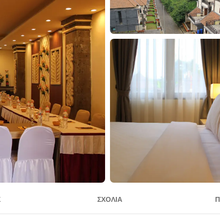
Σ
ΣΧΌΛΙΑ
Π