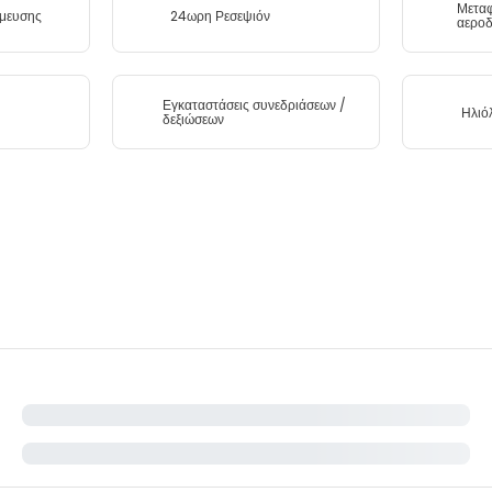
Μεταφ
μευσης
24ωρη Ρεσεψιόν
αεροδ
Εγκαταστάσεις συνεδριάσεων /
Ηλιό
δεξιώσεων