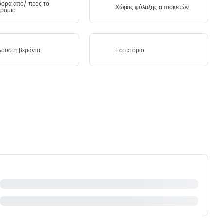
ορά από/ προς το
Χώρος φύλαξης αποσκευών
ρόμιο
λουστη βεράντα
Εστιατόριο